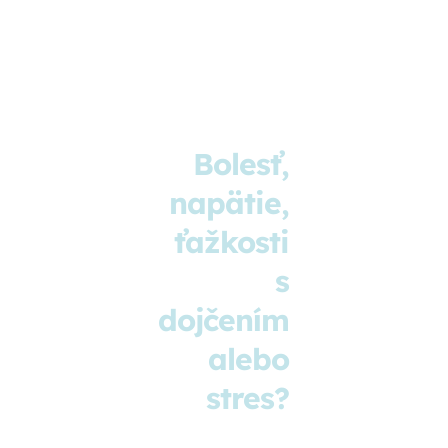
Bolesť,
Objavte
SLUŽBY
Boles
chrbta č
služby,
napätie,
panvy
ktoré
problém
ťažkosti
vám
môžu
s
dojčení
priniesť
aleb
dojčením
neustál
úľavu.
vnútorn
alebo
tla
stres?
môž
ovplyvni
každ