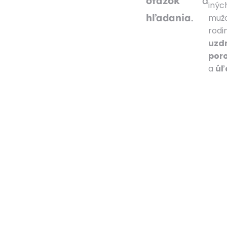
otázok
a
inýc
hľadania
.
muž
rod
uzd
por
a
úľ