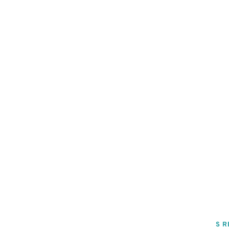
fyzioterapiu, lakt
tak, aby s
ale aj náv
S R