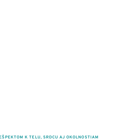
Spájam
ačné poradenstvo a ve
dychom
om podporila nielen úľa
rat k ľahkosti a rovnová
EŠPEKTOM K TELU, SRDCU AJ OKOLNOSTIAM