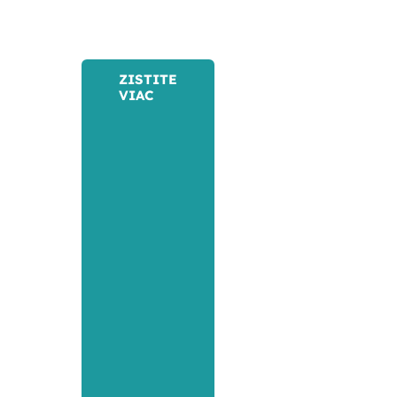
e
Každý z
ZISTITE
VIAC
nás si
h
nesie
,
svoje
vlastné
m
výzvy.
.
Mňa tie
moje
priviedli
k práci,
v ktorej