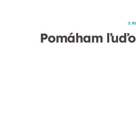
S R
Pomáham ľuďom c