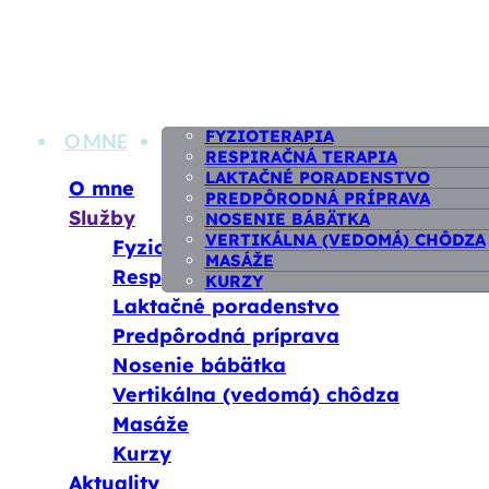
Skip
to
content
FYZIOTERAPIA
O MNE
SLUŽBY
AKTUALITY
CENN
RESPIRAČNÁ TERAPIA
LAKTAČNÉ PORADENSTVO
O mne
PREDPÔRODNÁ PRÍPRAVA
Služby
NOSENIE BÁBÄTKA
VERTIKÁLNA (VEDOMÁ) CHÔDZA
Fyzioterapia
MASÁŽE
Respiračná terapia
KURZY
Laktačné poradenstvo
Predpôrodná príprava
Nosenie bábätka
Vertikálna (vedomá) chôdza
Masáže
Kurzy
Aktuality