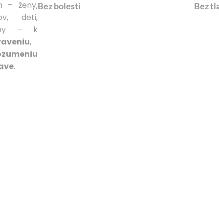
h – ženy,
Bez bolesti
Bez tl
ov, deti,
iny – k
raveniu
,
ozumeniu
ave
.