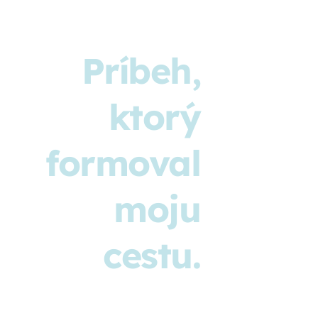
O
Príbeh,
Spoznajt
MNE
môj príbe
ktorý
a prístup
formoval
ktorý
moju
pomáham
cestu.