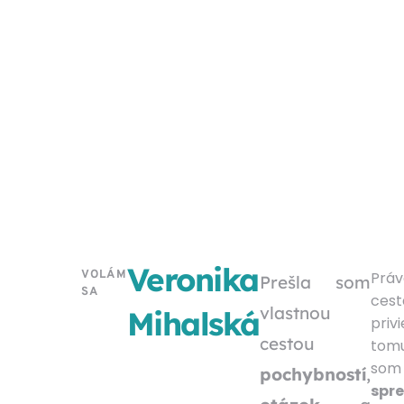
Veronika
VOLÁM
Prá
Prešla som
SA
ce
vlastnou
Mihalská
pri
cestou
to
so
pochybností
,
spr