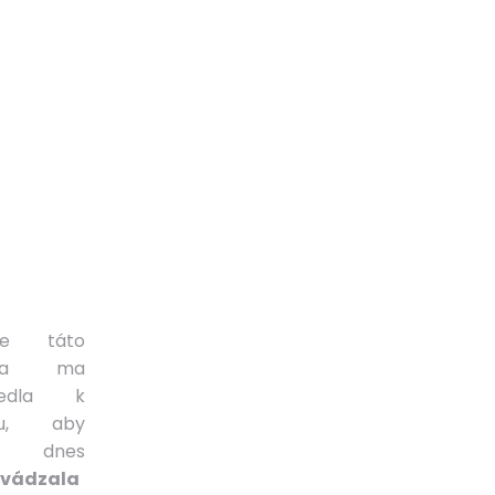
ve táto
sta ma
viedla k
mu, aby
m dnes
evádzala